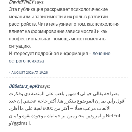
DavidFINLY
says:
Эта публикация раскрывает психологические
механизмы зависимости и их роль в развитии
расстройств. Читатель узнает о том, как психология
влияет на формирование зависимостей и как
профессиональная помощь может изменить
ситуацию.
Интересует подробная информация –
лечение
острого психоза
4 AUGUST 2026 AT 19:28
888starz_epKt
says:
بصراحة بقالي حوالي 4 شهور بلعب على المنصة دي وفكرت
أقول رأيي بما إن الموضوع بيتكرر هنا. أكتر حاجة عجبتني إن عدد
الألعاب مرعب فعلًا — أكتر من 6000 لعبة على ما أظن،
والمزودين محترمين. براجماتيك موجودة بقوة وكمان NetEnt
وYggdrasil.