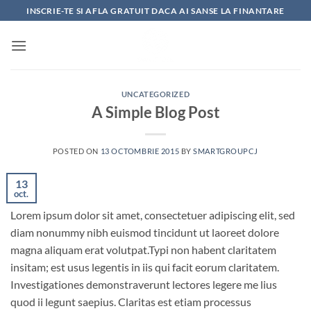
Skip
INSCRIE-TE SI AFLA GRATUIT DACA AI SANSE LA FINANTARE
to
content
UNCATEGORIZED
A Simple Blog Post
POSTED ON
13 OCTOMBRIE 2015
BY
SMARTGROUPCJ
13
oct.
Lorem ipsum dolor sit amet, consectetuer adipiscing elit, sed
diam nonummy nibh euismod tincidunt ut laoreet dolore
magna aliquam erat volutpat.Typi non habent claritatem
insitam; est usus legentis in iis qui facit eorum claritatem.
Investigationes demonstraverunt lectores legere me lius
quod ii legunt saepius. Claritas est etiam processus