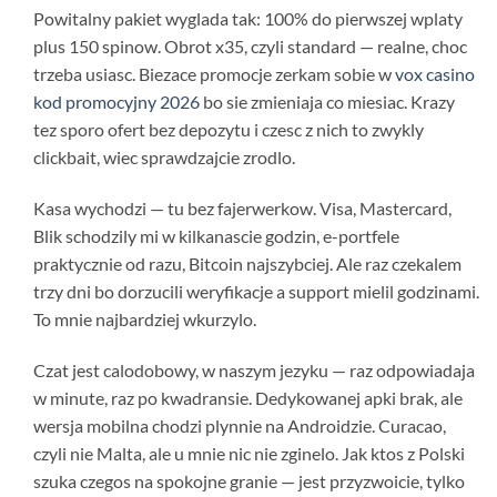
Powitalny pakiet wyglada tak: 100% do pierwszej wplaty
plus 150 spinow. Obrot x35, czyli standard — realne, choc
trzeba usiasc. Biezace promocje zerkam sobie w
vox casino
kod promocyjny 2026
bo sie zmieniaja co miesiac. Krazy
tez sporo ofert bez depozytu i czesc z nich to zwykly
clickbait, wiec sprawdzajcie zrodlo.
Kasa wychodzi — tu bez fajerwerkow. Visa, Mastercard,
Blik schodzily mi w kilkanascie godzin, e-portfele
praktycznie od razu, Bitcoin najszybciej. Ale raz czekalem
trzy dni bo dorzucili weryfikacje a support mielil godzinami.
To mnie najbardziej wkurzylo.
Czat jest calodobowy, w naszym jezyku — raz odpowiadaja
w minute, raz po kwadransie. Dedykowanej apki brak, ale
wersja mobilna chodzi plynnie na Androidzie. Curacao,
czyli nie Malta, ale u mnie nic nie zginelo. Jak ktos z Polski
szuka czegos na spokojne granie — jest przyzwoicie, tylko