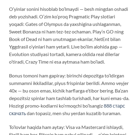
O’yinlar sonini hisoblab bo’lmaydi — besh mingdan oshadi
deb yozishadi. O’zim ko’proq Pragmatic Play slotlari
yoqadi: Gates of Olympus da yaxshigina ushlaganman,
Sweet Bonanza ni ham tez-tez ochaman. Play’n GO ning
Book of Dead ni ham unutmagan ekanlar, NetEnt bilan
Yggdrasil o’yinlari ham yetarli. Live bo’lim alohida gap —
Evolution studiyasi tortadi, kamera oldida real dilerlar
o’tiradi, Crazy Time ni esa aytmasa ham bo’ladi.
Bonus tomoni ham gapiray: birinchi depozitga to’ldirgan
summamni ikkiladilar, plyus frispinlar berildi. Ammo veyjer
40x — bu oson emas, kichik harflarga e’tibor bering. Ba’zan
depozitsiz spinlar ham tashlab turishadi, har kuni emas-da.
Hozirgi promo-kodlarni ko’rmoqchi bo’lsangiz
888 старс
скачать
dan topasiz, men shu yerdan kuzatib turaman.
To’lovlar haqida ham aytay: Visa va Mastercard ishlaydi,
Skrill ham bor, Bitcoin ham qabul qilinadi — o’zim kriptoni