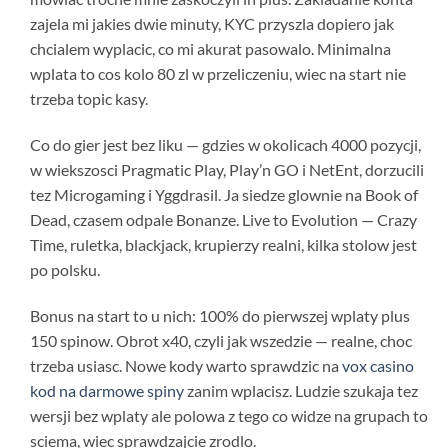
zajela mi jakies dwie minuty, KYC przyszla dopiero jak
chcialem wyplacic, co mi akurat pasowalo. Minimalna
wplata to cos kolo 80 zl w przeliczeniu, wiec na start nie
trzeba topic kasy.
Co do gier jest bez liku — gdzies w okolicach 4000 pozycji,
w wiekszosci Pragmatic Play, Play’n GO i NetEnt, dorzucili
tez Microgaming i Yggdrasil. Ja siedze glownie na Book of
Dead, czasem odpale Bonanze. Live to Evolution — Crazy
Time, ruletka, blackjack, krupierzy realni, kilka stolow jest
po polsku.
Bonus na start to u nich: 100% do pierwszej wplaty plus
150 spinow. Obrot x40, czyli jak wszedzie — realne, choc
trzeba usiasc. Nowe kody warto sprawdzic na
vox casino
kod na darmowe spiny
zanim wplacisz. Ludzie szukaja tez
wersji bez wplaty ale polowa z tego co widze na grupach to
sciema, wiec sprawdzajcie zrodlo.