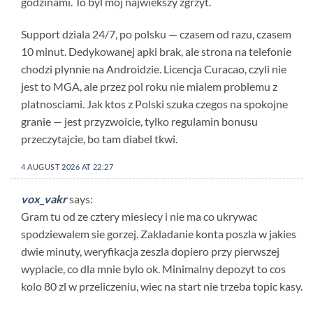
godzinami. To byl moj najwiekszy zgrzyt.
Support dziala 24/7, po polsku — czasem od razu, czasem
10 minut. Dedykowanej apki brak, ale strona na telefonie
chodzi plynnie na Androidzie. Licencja Curacao, czyli nie
jest to MGA, ale przez pol roku nie mialem problemu z
platnosciami. Jak ktos z Polski szuka czegos na spokojne
granie — jest przyzwoicie, tylko regulamin bonusu
przeczytajcie, bo tam diabel tkwi.
4 AUGUST 2026 AT 22:27
vox_vakr
says:
Gram tu od ze cztery miesiecy i nie ma co ukrywac
spodziewalem sie gorzej. Zakladanie konta poszla w jakies
dwie minuty, weryfikacja zeszla dopiero przy pierwszej
wyplacie, co dla mnie bylo ok. Minimalny depozyt to cos
kolo 80 zl w przeliczeniu, wiec na start nie trzeba topic kasy.