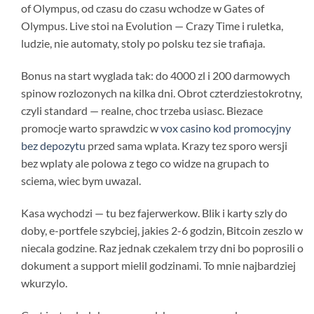
of Olympus, od czasu do czasu wchodze w Gates of
Olympus. Live stoi na Evolution — Crazy Time i ruletka,
ludzie, nie automaty, stoly po polsku tez sie trafiaja.
Bonus na start wyglada tak: do 4000 zl i 200 darmowych
spinow rozlozonych na kilka dni. Obrot czterdziestokrotny,
czyli standard — realne, choc trzeba usiasc. Biezace
promocje warto sprawdzic w
vox casino kod promocyjny
bez depozytu
przed sama wplata. Krazy tez sporo wersji
bez wplaty ale polowa z tego co widze na grupach to
sciema, wiec bym uwazal.
Kasa wychodzi — tu bez fajerwerkow. Blik i karty szly do
doby, e-portfele szybciej, jakies 2-6 godzin, Bitcoin zeszlo w
niecala godzine. Raz jednak czekalem trzy dni bo poprosili o
dokument a support mielil godzinami. To mnie najbardziej
wkurzylo.