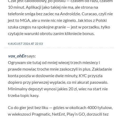
Czat jest calodobowy, po polsku — czasem od razu, czasem
10 minut. Aplikacji jako takiej nie ma, ale strona na
telefonie smiga bez zaciec na Androidzie. Curacao, czyli nie
jest to MGA, ale u mnie nic nie zginelo. Jak ktos z Polski
szuka czegos na spokojne granie — jest w porzadku, tylko
czytajcie warunki obrotu zanim klikniecie bonus.
4 AUGUST 2026 AT 22:03
vox_ohEn
says:
Ogrywam sie tutaj od mniej wiecej trzech miesiecy i
prawde mowiac troche mnie zaskoczyli in plus. Zakladanie
konta poszla w doslownie dwie minuty, KYC przyszla
dopiero przy pierwszej wyplacie, co mi akurat pasowalo.
Minimalny depozyt wynosi jakies 20 zl, wiec na start nie
trzeba topic kasy.
Co do gier jest bez liku — gdzies w okolicach 4000 tytulow,
w wiekszosci Pragmatic, NetEnt, Play’n GO, dorzucili tez