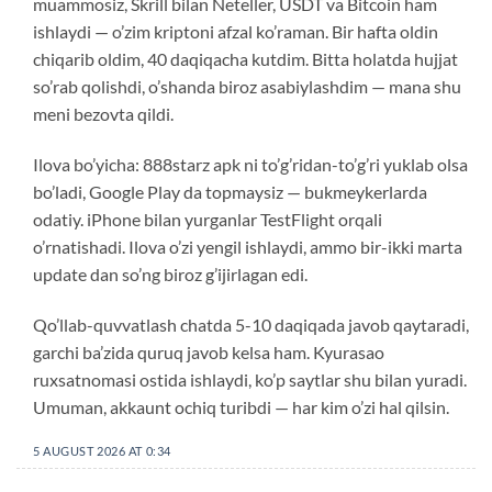
muammosiz, Skrill bilan Neteller, USDT va Bitcoin ham
ishlaydi — o’zim kriptoni afzal ko’raman. Bir hafta oldin
chiqarib oldim, 40 daqiqacha kutdim. Bitta holatda hujjat
so’rab qolishdi, o’shanda biroz asabiylashdim — mana shu
meni bezovta qildi.
Ilova bo’yicha: 888starz apk ni to’g’ridan-to’g’ri yuklab olsa
bo’ladi, Google Play da topmaysiz — bukmeykerlarda
odatiy. iPhone bilan yurganlar TestFlight orqali
o’rnatishadi. Ilova o’zi yengil ishlaydi, ammo bir-ikki marta
update dan so’ng biroz g’ijirlagan edi.
Qo’llab-quvvatlash chatda 5-10 daqiqada javob qaytaradi,
garchi ba’zida quruq javob kelsa ham. Kyurasao
ruxsatnomasi ostida ishlaydi, ko’p saytlar shu bilan yuradi.
Umuman, akkaunt ochiq turibdi — har kim o’zi hal qilsin.
5 AUGUST 2026 AT 0:34