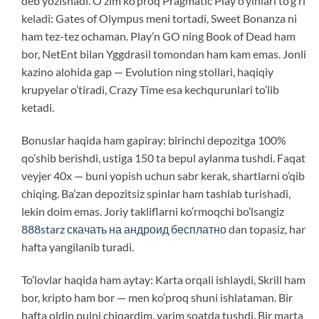
deb yozishadi. O’zim ko’proq Pragmatic Play o’yinlari to’g’ri
keladi: Gates of Olympus meni tortadi, Sweet Bonanza ni
ham tez-tez ochaman. Play’n GO ning Book of Dead ham
bor, NetEnt bilan Yggdrasil tomondan ham kam emas. Jonli
kazino alohida gap — Evolution ning stollari, haqiqiy
krupyelar o’tiradi, Crazy Time esa kechqurunlari to’lib
ketadi.
Bonuslar haqida ham gapiray: birinchi depozitga 100%
qo’shib berishdi, ustiga 150 ta bepul aylanma tushdi. Faqat
veyjer 40x — buni yopish uchun sabr kerak, shartlarni o’qib
chiqing. Ba’zan depozitsiz spinlar ham tashlab turishadi,
lekin doim emas. Joriy takliflarni ko’rmoqchi bo’lsangiz
888starz скачать на андроид бесплатно
dan topasiz, har
hafta yangilanib turadi.
To’lovlar haqida ham aytay: Karta orqali ishlaydi, Skrill ham
bor, kripto ham bor — men ko’proq shuni ishlataman. Bir
hafta oldin pulni chiqardim, yarim soatda tushdi. Bir marta