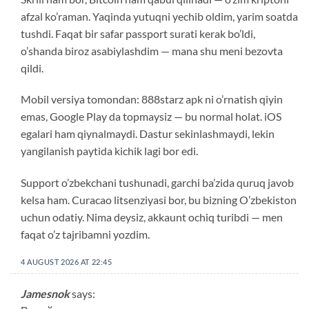
afzal ko’raman. Yaqinda yutuqni yechib oldim, yarim soatda
tushdi. Faqat bir safar passport surati kerak bo’ldi,
o’shanda biroz asabiylashdim — mana shu meni bezovta
qildi.
Mobil versiya tomondan: 888starz apk ni o’rnatish qiyin
emas, Google Play da topmaysiz — bu normal holat. iOS
egalari ham qiynalmaydi. Dastur sekinlashmaydi, lekin
yangilanish paytida kichik lagi bor edi.
Support o’zbekchani tushunadi, garchi ba’zida quruq javob
kelsa ham. Curacao litsenziyasi bor, bu bizning O’zbekiston
uchun odatiy. Nima deysiz, akkaunt ochiq turibdi — men
faqat o’z tajribamni yozdim.
4 AUGUST 2026 AT 22:45
Jamesnok
says: