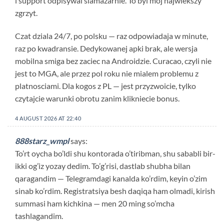
i support odpisywal slamazarnie. To byl moj najwiekszy
zgrzyt.
Czat dziala 24/7, po polsku — raz odpowiadaja w minute,
raz po kwadransie. Dedykowanej apki brak, ale wersja
mobilna smiga bez zaciec na Androidzie. Curacao, czyli nie
jest to MGA, ale przez pol roku nie mialem problemu z
platnosciami. Dla kogos z PL — jest przyzwoicie, tylko
czytajcie warunki obrotu zanim klikniecie bonus.
4 AUGUST 2026 AT 22:40
888starz_wmpl
says:
To’rt oycha bo’ldi shu kontorada o’tiribman, shu sababli bir-
ikki og’iz yozay dedim. To’g’risi, dastlab shubha bilan
qaragandim — Telegramdagi kanalda ko’rdim, keyin o’zim
sinab ko’rdim. Registratsiya besh daqiqa ham olmadi, kirish
summasi ham kichkina — men 20 ming so’mcha
tashlagandim.