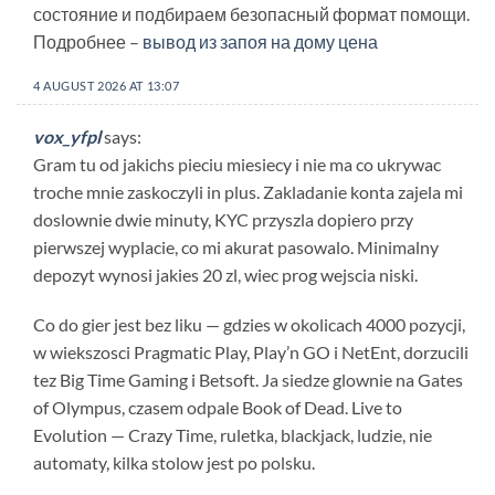
состояние и подбираем безопасный формат помощи.
Подробнее –
вывод из запоя на дому цена
4 AUGUST 2026 AT 13:07
vox_yfpl
says:
Gram tu od jakichs pieciu miesiecy i nie ma co ukrywac
troche mnie zaskoczyli in plus. Zakladanie konta zajela mi
doslownie dwie minuty, KYC przyszla dopiero przy
pierwszej wyplacie, co mi akurat pasowalo. Minimalny
depozyt wynosi jakies 20 zl, wiec prog wejscia niski.
Co do gier jest bez liku — gdzies w okolicach 4000 pozycji,
w wiekszosci Pragmatic Play, Play’n GO i NetEnt, dorzucili
tez Big Time Gaming i Betsoft. Ja siedze glownie na Gates
of Olympus, czasem odpale Book of Dead. Live to
Evolution — Crazy Time, ruletka, blackjack, ludzie, nie
automaty, kilka stolow jest po polsku.