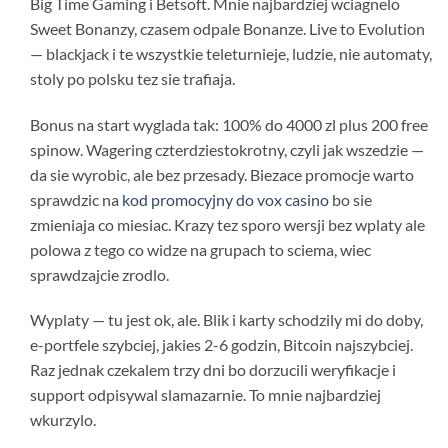
Big Time Gaming i Betsoft. Mnie najbardziej wciagnelo
Sweet Bonanzy, czasem odpale Bonanze. Live to Evolution
— blackjack i te wszystkie teleturnieje, ludzie, nie automaty,
stoly po polsku tez sie trafiaja.
Bonus na start wyglada tak: 100% do 4000 zl plus 200 free
spinow. Wagering czterdziestokrotny, czyli jak wszedzie —
da sie wyrobic, ale bez przesady. Biezace promocje warto
sprawdzic na
kod promocyjny do vox casino
bo sie
zmieniaja co miesiac. Krazy tez sporo wersji bez wplaty ale
polowa z tego co widze na grupach to sciema, wiec
sprawdzajcie zrodlo.
Wyplaty — tu jest ok, ale. Blik i karty schodzily mi do doby,
e-portfele szybciej, jakies 2-6 godzin, Bitcoin najszybciej.
Raz jednak czekalem trzy dni bo dorzucili weryfikacje i
support odpisywal slamazarnie. To mnie najbardziej
wkurzylo.