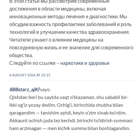
В этой статье мы рассмотрим современные
достижения в области медицины, включая
инновационные методы лечения и диагностики. Мы
обсудим важность профилактики заболеваний и роль
технологий в улучшении качества здравоохранения.
Читатели узнают о влиянии медицины на
повседневную жизнь и ее значение для современного
общества.
Следуйте по ссылке –
наркотики и здоровье
4 AUGUST 2026 AT 23:15
888starz_ajKl
says:
Qishdan beri bu saytda vaqt o’tkazaman, shu sababli bir-
ikki og’iz yozay dedim. Ochig’i, birinchida shubha bilan
qaragandim — tanishim aytdi, keyin o’zim sinab ko’rdim.
Akkaunt ochish juda tez kechdi, birinchi to’ldirish summasi
ham arzimagan — men kichik summa bilan boshlagandim.