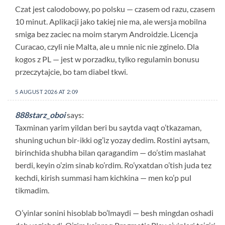
Czat jest calodobowy, po polsku — czasem od razu, czasem
10 minut. Aplikacji jako takiej nie ma, ale wersja mobilna
smiga bez zaciec na moim starym Androidzie. Licencja
Curacao, czyli nie Malta, ale u mnie nic nie zginelo. Dla
kogos z PL — jest w porzadku, tylko regulamin bonusu
przeczytajcie, bo tam diabel tkwi.
5 AUGUST 2026 AT 2:09
888starz_oboi
says:
Taxminan yarim yildan beri bu saytda vaqt o’tkazaman,
shuning uchun bir-ikki og’iz yozay dedim. Rostini aytsam,
birinchida shubha bilan qaragandim — do’stim maslahat
berdi, keyin o’zim sinab ko’rdim. Ro’yxatdan o’tish juda tez
kechdi, kirish summasi ham kichkina — men ko’p pul
tikmadim.
O’yinlar sonini hisoblab bo’lmaydi — besh mingdan oshadi