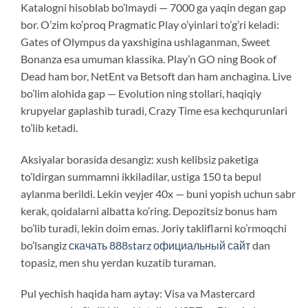
Katalogni hisoblab bo’lmaydi — 7000 ga yaqin degan gap
bor. O’zim ko’proq Pragmatic Play o’yinlari to’g’ri keladi:
Gates of Olympus da yaxshigina ushlaganman, Sweet
Bonanza esa umuman klassika. Play’n GO ning Book of
Dead ham bor, NetEnt va Betsoft dan ham anchagina. Live
bo’lim alohida gap — Evolution ning stollari, haqiqiy
krupyelar gaplashib turadi, Crazy Time esa kechqurunlari
to’lib ketadi.
Aksiyalar borasida desangiz: xush kelibsiz paketiga
to’ldirgan summamni ikkiladilar, ustiga 150 ta bepul
aylanma berildi. Lekin veyjer 40x — buni yopish uchun sabr
kerak, qoidalarni albatta ko’ring. Depozitsiz bonus ham
bo’lib turadi, lekin doim emas. Joriy takliflarni ko’rmoqchi
bo’lsangiz
скачать 888starz официальный сайт
dan
topasiz, men shu yerdan kuzatib turaman.
Pul yechish haqida ham aytay: Visa va Mastercard