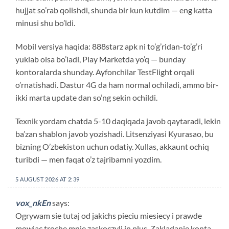
hujjat so’rab qolishdi, shunda bir kun kutdim — eng katta
minusi shu bo’ldi.
Mobil versiya haqida: 888starz apk ni to’g’ridan-to’g’ri
yuklab olsa bo’ladi, Play Marketda yo’q — bunday
kontoralarda shunday. Ayfonchilar TestFlight orqali
o’rnatishadi. Dastur 4G da ham normal ochiladi, ammo bir-
ikki marta update dan so’ng sekin ochildi.
Texnik yordam chatda 5-10 daqiqada javob qaytaradi, lekin
ba’zan shablon javob yozishadi. Litsenziyasi Kyurasao, bu
bizning O’zbekiston uchun odatiy. Xullas, akkaunt ochiq
turibdi — men faqat o’z tajribamni yozdim.
5 AUGUST 2026 AT 2:39
vox_nkEn
says:
Ogrywam sie tutaj od jakichs pieciu miesiecy i prawde
mowiac troche mnie zaskoczyli in plus. Zakladanie konta