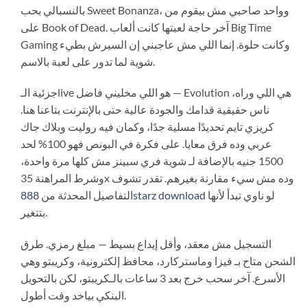
بالنسبالي بحب Sweet Bonanza، وواحد صاحبي مش بيقوم من
على Book of Dead. آخر حاجة لعبتها كانت ألعاب Big Time
Gaming وكانت حلوة. إنما اللي مش عاجبني إن السيرش بطيء
شوية لما تدور على لعبة بالاسم.
جزئية الـlive هو اللي مخليني فاضل — Evolution هي اللي وراه،
ناس حقيقية قدامك والجودة عالية حتى بالإنترنت بتاعنا هنا.
كريزي تايم تحديدًا مسلية جدًا، وكمان فيه روليت وبلاك جاك
عربي وده فرق معايا. على فكرة في البونص فهو 100% لحد
1500 جنيه بالإضافة لـ شوية فري سبينز مش كلها مرة واحدة،
وشرط المراهنة 35x وده مش سيء مقارنة بغيرهم. تقدر تشوف
التفاصيل المحدثة من
888starz download
لو ناوي تبدأ لأنها
بتتغير.
التسجيل مش معقد، وأقل إيداع بسيط — مبلغ رمزي. طرق
الشحن متاح بـ فيزا وماستركارد، محافظ إلكترونية، وكريبتو وهي
الأسرع. آخر سحب خرج بعد 3 ساعات بالـكريبتو، لكن بالتحويل
البنكي بياخد وقت أطول.