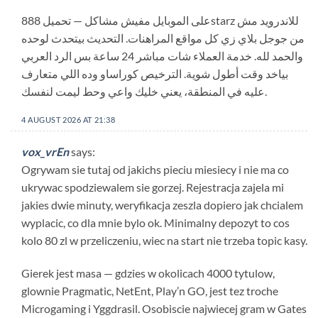
على الموبايل مفيش مشاكل — تحميل 888starz للاندرويد مش
من جوجل بلاي زي كل مواقع المراهنات. التحديث بيتحدث لوحده
والحمد لله. خدمة العملاء شات مباشر 24 ساعة بس الرد العربي
بياخد وقت أطول شوية. الترخيص كوراساو وده اللي متعارف
عليه في المنطقة، يعني خليك واعي وحط ليمت لنفسك.
4 AUGUST 2026 AT 21:38
vox_vrEn
says:
Ogrywam sie tutaj od jakichs pieciu miesiecy i nie ma co
ukrywac spodziewalem sie gorzej. Rejestracja zajela mi
jakies dwie minuty, weryfikacja zeszla dopiero jak chcialem
wyplacic, co dla mnie bylo ok. Minimalny depozyt to cos
kolo 80 zl w przeliczeniu, wiec na start nie trzeba topic kasy.
Gierek jest masa — gdzies w okolicach 4000 tytulow,
glownie Pragmatic, NetEnt, Play’n GO, jest tez troche
Microgaming i Yggdrasil. Osobiscie najwiecej gram w Gates