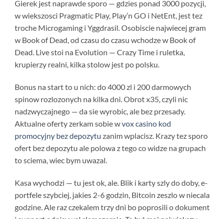
Gierek jest naprawde sporo — gdzies ponad 3000 pozycji,
w wiekszosci Pragmatic Play, Play’n GO i NetEnt, jest tez
troche Microgaming i Yggdrasil. Osobiscie najwiecej gram
w Book of Dead, od czasu do czasu wchodze w Book of
Dead. Live stoi na Evolution — Crazy Time i ruletka,
krupierzy realni, kilka stolow jest po polsku.
Bonus na start to u nich: do 4000 zl i 200 darmowych
spinow rozlozonych na kilka dni. Obrot x35, czyli nic
nadzwyczajnego — da sie wyrobic, ale bez przesady.
Aktualne oferty zerkam sobie w
vox casino kod
promocyjny bez depozytu
zanim wplacisz. Krazy tez sporo
ofert bez depozytu ale polowa z tego co widze na grupach
to sciema, wiec bym uwazal.
Kasa wychodzi — tu jest ok, ale. Blik i karty szly do doby, e-
portfele szybciej, jakies 2-6 godzin, Bitcoin zeszlo w niecala
godzine. Ale raz czekalem trzy dni bo poprosili o dokument