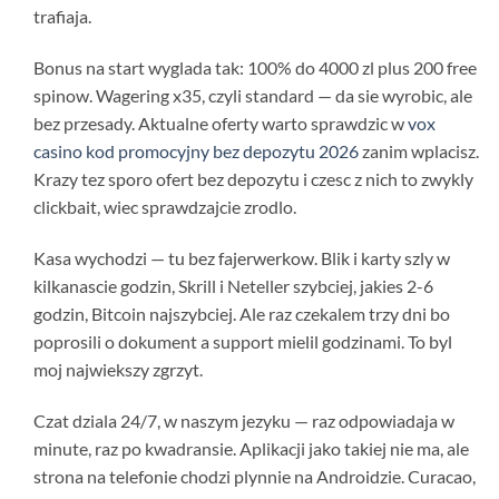
trafiaja.
Bonus na start wyglada tak: 100% do 4000 zl plus 200 free
spinow. Wagering x35, czyli standard — da sie wyrobic, ale
bez przesady. Aktualne oferty warto sprawdzic w
vox
casino kod promocyjny bez depozytu 2026
zanim wplacisz.
Krazy tez sporo ofert bez depozytu i czesc z nich to zwykly
clickbait, wiec sprawdzajcie zrodlo.
Kasa wychodzi — tu bez fajerwerkow. Blik i karty szly w
kilkanascie godzin, Skrill i Neteller szybciej, jakies 2-6
godzin, Bitcoin najszybciej. Ale raz czekalem trzy dni bo
poprosili o dokument a support mielil godzinami. To byl
moj najwiekszy zgrzyt.
Czat dziala 24/7, w naszym jezyku — raz odpowiadaja w
minute, raz po kwadransie. Aplikacji jako takiej nie ma, ale
strona na telefonie chodzi plynnie na Androidzie. Curacao,