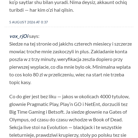
ko’p saytlar shu bilan yuradi. Nima deysiz, akkaunt ochiq
turibdi — har kim o’zi hal qilsin.
5 AUGUST 2026 AT 0:37
vox_rjOi
says:
Siedze na tej stronie od jakichs czterech miesiecy i szczerze
mowiac troche mnie zaskoczyli in plus. Zakladanie konta
poszla w z trzy minuty, weryfikacja zeszla dopiero przy
pierwszej wyplacie, co dla mnie bylo ok. Minimalna wplata
to cos kolo 80 zl w przeliczeniu, wiec na start nie trzeba
topic kasy.
Co do gier jest bez liku — jakos w okolicach 4000 tytulow,
glownie Pragmatic Play, Play’n GO i NetEnt, dorzucili tez
Big Time Gaming i Betsoft. Ja siedze glownie na Gates of
Olympus, od czasu do czasu wchodze w Book of Dead.
Sekcja live stoi na Evolution — blackjack i te wszystkie
teleturnieje, prawdziwi krupierzy, stoly po polsku tez sie