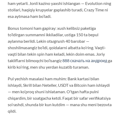
ham yetarli. Jonli kazino yaxshi ishlangan — Evolution ning
stollari, haqiqiy krupyelar gaplashib turadi, Crazy Time ni
esa aytmasa ham bo’ladi.
Bonus tomoni ham gapiray: xush kelibsiz paketiga
to’ldirgan summamni ikkiladilar, ustiga 150 ta bepul
aylanma berildi. Lekin otыgrыsh 40 barobar —
shoshilmasangiz bo’ldi, qoidalarni albatta ko’ring. Vaqti-
vaqti bilan tekin spin ham keladi, lekin doim emas. Joriy
takliflarni bilmoqchi bo’lsangiz
888 скачать на андроид
ga
kirib ko’ring, men shu yerdan kuzatib turaman.
Pul yechish masalasi ham muhim: Bank kartasi bilan
ishlaydi, Skrill bilan Neteller, USDT va Bitcoin ham ishlaydi
— men ko’proq shuni ishlataman. O’tgan hafta pulni
chiqardim, bir soatgacha ketdi. Faqat bir safar verifikatsiya
so’rashdi, shunda bir kun kutdim — mana shu meni bezovta
qildi.