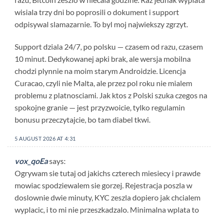
wisiala trzy dni bo poprosili o dokument i support
odpisywal slamazarnie. To byl moj najwiekszy zgrzyt.
Support dziala 24/7, po polsku — czasem od razu, czasem
10 minut. Dedykowanej apki brak, ale wersja mobilna
chodzi plynnie na moim starym Androidzie. Licencja
Curacao, czyli nie Malta, ale przez pol roku nie mialem
problemu z platnosciami. Jak ktos z Polski szuka czegos na
spokojne granie — jest przyzwoicie, tylko regulamin
bonusu przeczytajcie, bo tam diabel tkwi.
5 AUGUST 2026 AT 4:31
vox_qoEa
says:
Ogrywam sie tutaj od jakichs czterech miesiecy i prawde
mowiac spodziewalem sie gorzej. Rejestracja poszla w
doslownie dwie minuty, KYC zeszla dopiero jak chcialem
wyplacic, i to mi nie przeszkadzalo. Minimalna wplata to