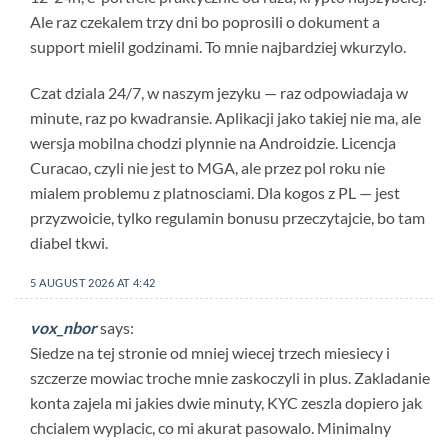
Ale raz czekalem trzy dni bo poprosili o dokument a
support mielil godzinami. To mnie najbardziej wkurzylo.
Czat dziala 24/7, w naszym jezyku — raz odpowiadaja w
minute, raz po kwadransie. Aplikacji jako takiej nie ma, ale
wersja mobilna chodzi plynnie na Androidzie. Licencja
Curacao, czyli nie jest to MGA, ale przez pol roku nie
mialem problemu z platnosciami. Dla kogos z PL — jest
przyzwoicie, tylko regulamin bonusu przeczytajcie, bo tam
diabel tkwi.
5 AUGUST 2026 AT 4:42
vox_nbor
says:
Siedze na tej stronie od mniej wiecej trzech miesiecy i
szczerze mowiac troche mnie zaskoczyli in plus. Zakladanie
konta zajela mi jakies dwie minuty, KYC zeszla dopiero jak
chcialem wyplacic, co mi akurat pasowalo. Minimalny