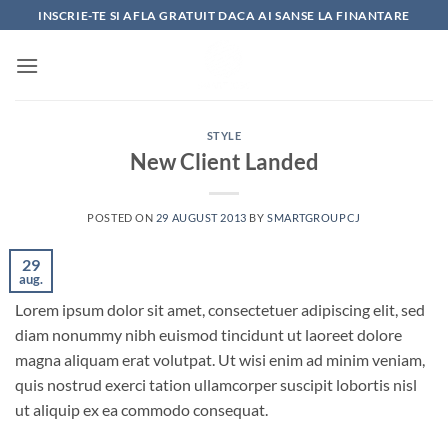
Skip
INSCRIE-TE SI AFLA GRATUIT DACA AI SANSE LA FINANTARE
to
content
STYLE
New Client Landed
POSTED ON
29 AUGUST 2013
BY
SMARTGROUPCJ
29
aug.
Lorem ipsum dolor sit amet, consectetuer adipiscing elit, sed
diam nonummy nibh euismod tincidunt ut laoreet dolore
magna aliquam erat volutpat. Ut wisi enim ad minim veniam,
quis nostrud exerci tation ullamcorper suscipit lobortis nisl
ut aliquip ex ea commodo consequat.