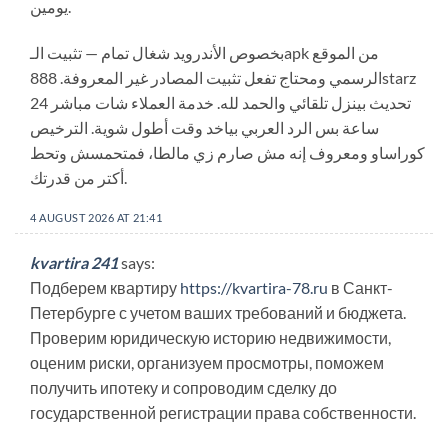
يومين.
بخصوص الأندرويد شغال تمام — تثبيت الـapk من الموقع
الرسمي ومحتاج تفعل تثبيت المصادر غير المعروفة. 888starz
تحديث بينزل تلقائي والحمد لله. خدمة العملاء شات مباشر 24
ساعة بس الرد العربي بياخد وقت أطول شوية. الترخيص
كوراساو ومعروف إنه مش صارم زي مالطا، فمتحمسش وتحط
أكتر من قدرتك.
4 AUGUST 2026 AT 21:41
kvartira 241
says:
Подберем квартиру
https://kvartira-78.ru
в Санкт-
Петербурге с учетом ваших требований и бюджета.
Проверим юридическую историю недвижимости,
оценим риски, организуем просмотры, поможем
получить ипотеку и сопроводим сделку до
государственной регистрации права собственности.