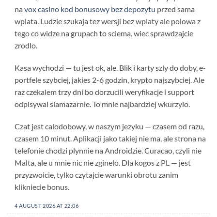
na
vox casino kod bonusowy bez depozytu
przed sama
wplata. Ludzie szukaja tez wersji bez wplaty ale polowa z
tego co widze na grupach to sciema, wiec sprawdzajcie
zrodlo.
Kasa wychodzi — tu jest ok, ale. Blik i karty szly do doby, e-
portfele szybciej, jakies 2-6 godzin, krypto najszybciej. Ale
raz czekalem trzy dni bo dorzucili weryfikacje i support
odpisywal slamazarnie. To mnie najbardziej wkurzylo.
Czat jest calodobowy, w naszym jezyku — czasem od razu,
czasem 10 minut. Aplikacji jako takiej nie ma, ale strona na
telefonie chodzi plynnie na Androidzie. Curacao, czyli nie
Malta, ale u mnie nic nie zginelo. Dla kogos z PL — jest
przyzwoicie, tylko czytajcie warunki obrotu zanim
klikniecie bonus.
4 AUGUST 2026 AT 22:06