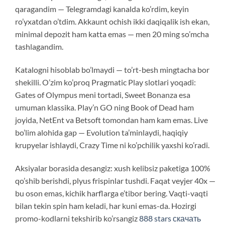
qaragandim — Telegramdagi kanalda ko’rdim, keyin
ro’yxatdan o’tdim. Akkaunt ochish ikki daqiqalik ish ekan,
minimal depozit ham katta emas — men 20 ming so’mcha
tashlagandim.
Katalogni hisoblab bo’lmaydi — to’rt-besh mingtacha bor
shekilli. O’zim ko’proq Pragmatic Play slotlari yoqadi:
Gates of Olympus meni tortadi, Sweet Bonanza esa
umuman klassika. Play’n GO ning Book of Dead ham
joyida, NetEnt va Betsoft tomondan ham kam emas. Live
bo’lim alohida gap — Evolution ta’minlaydi, haqiqiy
krupyelar ishlaydi, Crazy Time ni ko’pchilik yaxshi ko’radi.
Aksiyalar borasida desangiz: xush kelibsiz paketiga 100%
qo’shib berishdi, plyus frispinlar tushdi. Faqat veyjer 40x —
bu oson emas, kichik harflarga e’tibor bering. Vaqti-vaqti
bilan tekin spin ham keladi, har kuni emas-da. Hozirgi
promo-kodlarni tekshirib ko’rsangiz
888 stars скачать