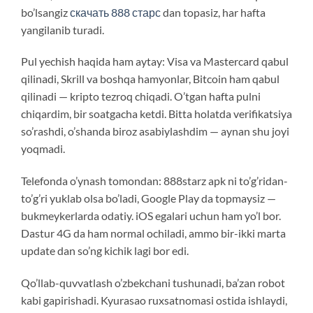
bo’lsangiz
скачать 888 старс
dan topasiz, har hafta
yangilanib turadi.
Pul yechish haqida ham aytay: Visa va Mastercard qabul
qilinadi, Skrill va boshqa hamyonlar, Bitcoin ham qabul
qilinadi — kripto tezroq chiqadi. O’tgan hafta pulni
chiqardim, bir soatgacha ketdi. Bitta holatda verifikatsiya
so’rashdi, o’shanda biroz asabiylashdim — aynan shu joyi
yoqmadi.
Telefonda o’ynash tomondan: 888starz apk ni to’g’ridan-
to’g’ri yuklab olsa bo’ladi, Google Play da topmaysiz —
bukmeykerlarda odatiy. iOS egalari uchun ham yo’l bor.
Dastur 4G da ham normal ochiladi, ammo bir-ikki marta
update dan so’ng kichik lagi bor edi.
Qo’llab-quvvatlash o’zbekchani tushunadi, ba’zan robot
kabi gapirishadi. Kyurasao ruxsatnomasi ostida ishlaydi,