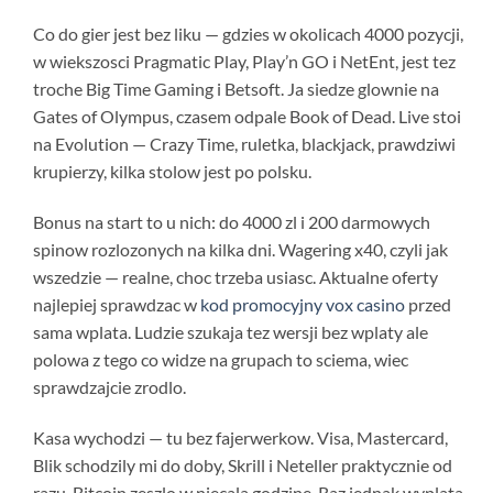
Co do gier jest bez liku — gdzies w okolicach 4000 pozycji,
w wiekszosci Pragmatic Play, Play’n GO i NetEnt, jest tez
troche Big Time Gaming i Betsoft. Ja siedze glownie na
Gates of Olympus, czasem odpale Book of Dead. Live stoi
na Evolution — Crazy Time, ruletka, blackjack, prawdziwi
krupierzy, kilka stolow jest po polsku.
Bonus na start to u nich: do 4000 zl i 200 darmowych
spinow rozlozonych na kilka dni. Wagering x40, czyli jak
wszedzie — realne, choc trzeba usiasc. Aktualne oferty
najlepiej sprawdzac w
kod promocyjny vox casino
przed
sama wplata. Ludzie szukaja tez wersji bez wplaty ale
polowa z tego co widze na grupach to sciema, wiec
sprawdzajcie zrodlo.
Kasa wychodzi — tu bez fajerwerkow. Visa, Mastercard,
Blik schodzily mi do doby, Skrill i Neteller praktycznie od
razu, Bitcoin zeszlo w niecala godzine. Raz jednak wyplata