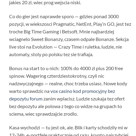
jakies 20 zl, wiec prog wejscia niski.
Co do gier jest naprawde sporo — gdzies ponad 3000
pozycji, w wiekszosci Pragmatic, NetEnt, Play’n GO, jest tez
troche Big Time Gaming i Betsoft. Mnie najbardziej
wciagnelo Sweet Bonanzy, czasem odpale Bonanze. Sekcja
live stoi na Evolution — Crazy Time i ruletka, ludzie, nie
automaty, stoly po polsku tez sie trafiaja.
Bonus na start to u nich: 100% do 4000 zl plus 200 free
spinow. Wagering czterdziestokrotny, czyli nic
nadzwyczajnego — realne, choc trzeba usiasc. Nowe kody
warto sprawdzic na
vox casino kod promocyjny bez
depozytu forum
zanim wplacisz. Ludzie szukaja tez ofert
bez depozytu ale polowa z tego co widze na grupach to
sciema, wiec sprawdzajcie zrodlo.
Kasa wychodzi — tu jest ok, ale. Blik i karty schodzily mi w
12-24h, e-portfele praktycznie od razu, krypto najszybciej.