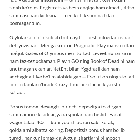
sinab ko’rdim. Registratsiya besh daqiqa ham olmadi, kirish
summasi ham kichkina — men kichik summa bilan
boshlagandim.
O’yinlar sonini hisoblab bo’lmaydi — besh mingdan oshadi
deb yozishadi. Menga ko’proq Pragmatic Play mahsulotlari
ma’qul: Gates of Olympus meni tortadi, Sweet Bonanza ni
ham tez-tez ochaman. Play’n GO ning Book of Dead ni ham
unutmagan ekanlar, NetEnt bilan Yggdrasil dan ham
anchagina. Live bo’lim alohida gap — Evolution ning stollari,
jonli odamlar o’tiradi, Crazy Time ni ko’pchilik yaxshi
ko’radi.
Bonus tomoni desangiz: birinchi depozitga to’ldirgan
summamni ikkiladilar, yana spinlar ham tushdi. Faqat
wager talabi 40x — buni yopish uchun sabr kerak,
qoidalarni albatta ko’ring. Depozitsiz bonus ham bo’lib
turadi, har kuni emas-da. Aktual shartlarni bilmoqchi