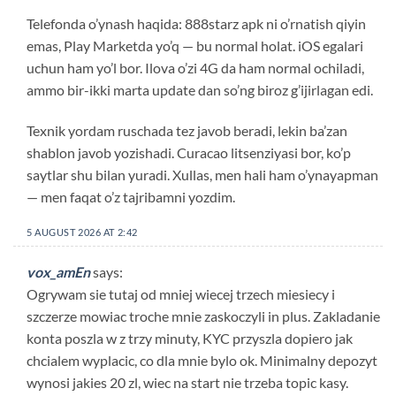
Telefonda o’ynash haqida: 888starz apk ni o’rnatish qiyin
emas, Play Marketda yo’q — bu normal holat. iOS egalari
uchun ham yo’l bor. Ilova o’zi 4G da ham normal ochiladi,
ammo bir-ikki marta update dan so’ng biroz g’ijirlagan edi.
Texnik yordam ruschada tez javob beradi, lekin ba’zan
shablon javob yozishadi. Curacao litsenziyasi bor, ko’p
saytlar shu bilan yuradi. Xullas, men hali ham o’ynayapman
— men faqat o’z tajribamni yozdim.
5 AUGUST 2026 AT 2:42
vox_amEn
says:
Ogrywam sie tutaj od mniej wiecej trzech miesiecy i
szczerze mowiac troche mnie zaskoczyli in plus. Zakladanie
konta poszla w z trzy minuty, KYC przyszla dopiero jak
chcialem wyplacic, co dla mnie bylo ok. Minimalny depozyt
wynosi jakies 20 zl, wiec na start nie trzeba topic kasy.