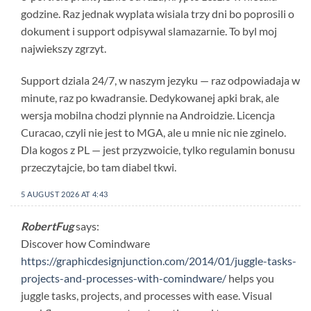
godzine. Raz jednak wyplata wisiala trzy dni bo poprosili o
dokument i support odpisywal slamazarnie. To byl moj
najwiekszy zgrzyt.
Support dziala 24/7, w naszym jezyku — raz odpowiadaja w
minute, raz po kwadransie. Dedykowanej apki brak, ale
wersja mobilna chodzi plynnie na Androidzie. Licencja
Curacao, czyli nie jest to MGA, ale u mnie nic nie zginelo.
Dla kogos z PL — jest przyzwoicie, tylko regulamin bonusu
przeczytajcie, bo tam diabel tkwi.
5 AUGUST 2026 AT 4:43
RobertFug
says:
Discover how Comindware
https://graphicdesignjunction.com/2014/01/juggle-tasks-
projects-and-processes-with-comindware/
helps you
juggle tasks, projects, and processes with ease. Visual