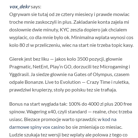
vox_dekr
says:
Ogrywam sie tutaj od ze cztery miesiecy i prawde mowiac
troche mnie zaskoczyli in plus. Zakladanie konta zajela mi
doslownie dwie minuty, KYC zeszla dopiero jak chcialem
wyplacic, co dla mnie bylo ok. Minimalna wplata wynosi cos
kolo 80 zl w przeliczeniu, wiec na start nie trzeba topic kasy.
Gierek jest bez liku — jakos kolo 3500 pozycji, glownie
Pragmatic, NetEnt, Play’n GO, dorzucili tez Microgaming i
Yggdrasil. Ja siedze glownie na Gates of Olympus, czasem
odpale Bonanze. Live to Evolution — Crazy Time i ruletka,
prawdziwi krupierzy, stoly po polsku tez sie trafiaja.
Bonus na start wyglada tak: 100% do 4000 zl plus 200 free
spinow. Wagering x40, czyli standard — realne, choc trzeba
usiasc. Biezace promocje warto sprawdzic w
kod na
darmowe spiny vox casino
bo sie zmieniaja co miesiac.
Ludzie szukaja tez wersji bez wplaty ale polowa z tego co