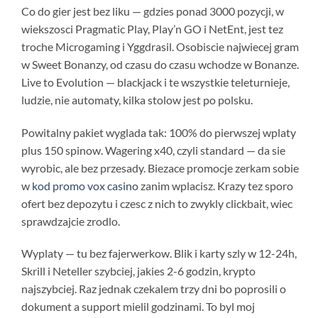
Co do gier jest bez liku — gdzies ponad 3000 pozycji, w
wiekszosci Pragmatic Play, Play’n GO i NetEnt, jest tez
troche Microgaming i Yggdrasil. Osobiscie najwiecej gram
w Sweet Bonanzy, od czasu do czasu wchodze w Bonanze.
Live to Evolution — blackjack i te wszystkie teleturnieje,
ludzie, nie automaty, kilka stolow jest po polsku.
Powitalny pakiet wyglada tak: 100% do pierwszej wplaty
plus 150 spinow. Wagering x40, czyli standard — da sie
wyrobic, ale bez przesady. Biezace promocje zerkam sobie
w
kod promo vox casino
zanim wplacisz. Krazy tez sporo
ofert bez depozytu i czesc z nich to zwykly clickbait, wiec
sprawdzajcie zrodlo.
Wyplaty — tu bez fajerwerkow. Blik i karty szly w 12-24h,
Skrill i Neteller szybciej, jakies 2-6 godzin, krypto
najszybciej. Raz jednak czekalem trzy dni bo poprosili o
dokument a support mielil godzinami. To byl moj