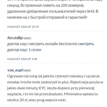
секунд. Встроенная память на 200 номеров,
удаленное добавление пользователей через SMS. В
наличии на с быстрой отправкой и гарантией!
3 AUGUST 2026 AT 23:39
KevinBip
says:
доктор хаус смотреть онлайн бесплатно
смотреть
доктор хаус 1 сезон
4 AUGUST 2026 AT 9:40
vox_eupl
says:
Ogrywam sie tutaj od jakichs czterech miesiecy i szczerze
mowiac troche mnie zaskoczyli in plus. Rejestracja poszla w
jakies dwie minuty, KYC zeszla dopiero przy pierwszej
wyplacie, i to mi nie przeszkadzalo. Minimalna wplata to
okolice 20 zl, wiec prog wejscia niski.