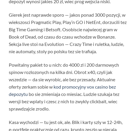
depozyt wynosi jakies 20 zl, wiec prog wejscia niski.
Gierek jest naprawde sporo — jakos ponad 3000 pozycji, w
wiekszosci Pragmatic Play, Play’n GO i NetEnt, dorzucili tez
Big Time Gaming i Betsoft. Osobiscie najwiecej gram w
Book of Dead, od czasu do czasu wchodze w Bonanze.
Sekcja live stoi na Evolution — Crazy Time i ruletka, ludzie,
nie automaty, stoly po polsku tez sie trafiaja.
Powitalny pakiet to u nich: do 4000 zl i 200 darmowych
spinow rozlozonych na kilka dni. Obrot x40, czyli jak
wszedzie — da sie wyrobic, ale bez przesady. Aktualne
oferty zerkam sobie w
kod promocyjny vox casino bez
depozytu
bo sie zmieniaja co miesiac. Ludzie szukaja tez
wersji bez wplaty i czesc z nich to zwykly clickbait, wiec
sprawdzajcie zrodlo.
Kasa wychodzi — tu jest ok, ale. Blik i karty szly w 12-24h,
e-portfele praktycznie od razu, krypto zeszlo w niecala