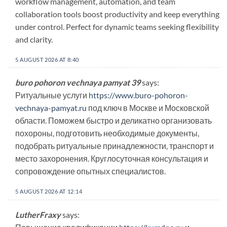
workflow management, automation, and team
collaboration tools boost productivity and keep everything
under control. Perfect for dynamic teams seeking flexibility
and clarity.
5 AUGUST 2026 AT 8:40
buro pohoron vechnaya pamyat 39
says:
Ритуальные услуги
https://www.buro-pohoron-
vechnaya-pamyat.ru
под ключ в Москве и Московской
области. Поможем быстро и деликатно организовать
похороны, подготовить необходимые документы,
подобрать ритуальные принадлежности, транспорт и
место захоронения. Круглосуточная консультация и
сопровождение опытных специалистов.
5 AUGUST 2026 AT 12:14
LutherFraxy
says: