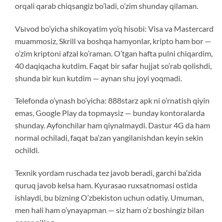
orqali qarab chiqsangiz bo’ladi, o’zim shunday qilaman.
Vыvod bo’yicha shikoyatim yo’q hisobi: Visa va Mastercard
muammosiz, Skrill va boshqa hamyonlar, kripto ham bor —
o’zim kriptoni afzal ko’raman. O’tgan hafta pulni chiqardim,
40 daqiqacha kutdim. Faqat bir safar hujjat so’rab qolishdi,
shunda bir kun kutdim — aynan shu joyi yoqmadi.
Telefonda o’ynash bo’yicha: 888starz apk ni o’rnatish qiyin
emas, Google Play da topmaysiz — bunday kontoralarda
shunday. Ayfonchilar ham qiynalmaydi. Dastur 4G da ham
normal ochiladi, faqat ba’zan yangilanishdan keyin sekin
ochildi.
Texnik yordam ruschada tez javob beradi, garchi ba’zida
quruq javob kelsa ham. Kyurasao ruxsatnomasi ostida
ishlaydi, bu bizning O’zbekiston uchun odatiy. Umuman,
men hali ham o’ynayapman — siz ham o’z boshingiz bilan