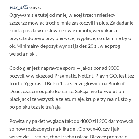
vox_afEn
says:
Ogrywam sie tutaj od mniej wiecej trzech miesiecy i
szczerze mowiac troche mnie zaskoczyli in plus. Zakladanie
konta poszla w doslownie dwie minuty, weryfikacja
przyszla dopiero przy pierwszej wyplacie, co dla mnie bylo
ok. Minimalny depozyt wynosi jakies 20 zl, wiec prog
wejscia niski.
Co do gier jest naprawde sporo — jakos ponad 3000
pozycji, w wiekszosci Pragmatic, NetEnt, Play’n GO, jest tez
troche Yggdrasil i Betsoft. Ja siedze glownie na Book of
Dead, czasem odpale Bonanze. Sekcja live to Evolution —
blackjack i te wszystkie teleturnieje, krupierzy realni, stoly
po polsku tez sie trafiaja.
Powitalny pakiet wyglada tak: do 4000 zl i 200 darmowych
spinow rozlozonych na kilka dni. Obrot x40, czyli jak
wszedzie — realne, choc trzeba usiasc. Biezace promocje