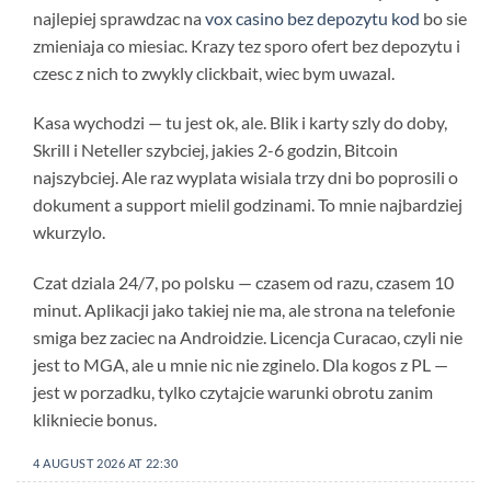
najlepiej sprawdzac na
vox casino bez depozytu kod
bo sie
zmieniaja co miesiac. Krazy tez sporo ofert bez depozytu i
czesc z nich to zwykly clickbait, wiec bym uwazal.
Kasa wychodzi — tu jest ok, ale. Blik i karty szly do doby,
Skrill i Neteller szybciej, jakies 2-6 godzin, Bitcoin
najszybciej. Ale raz wyplata wisiala trzy dni bo poprosili o
dokument a support mielil godzinami. To mnie najbardziej
wkurzylo.
Czat dziala 24/7, po polsku — czasem od razu, czasem 10
minut. Aplikacji jako takiej nie ma, ale strona na telefonie
smiga bez zaciec na Androidzie. Licencja Curacao, czyli nie
jest to MGA, ale u mnie nic nie zginelo. Dla kogos z PL —
jest w porzadku, tylko czytajcie warunki obrotu zanim
klikniecie bonus.
4 AUGUST 2026 AT 22:30