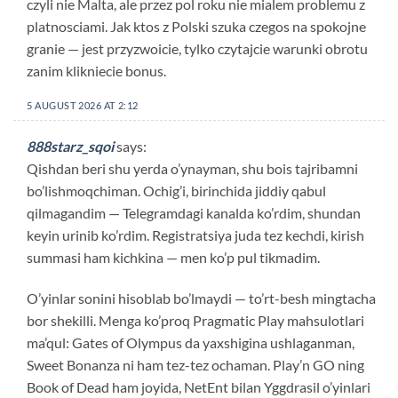
czyli nie Malta, ale przez pol roku nie mialem problemu z
platnosciami. Jak ktos z Polski szuka czegos na spokojne
granie — jest przyzwoicie, tylko czytajcie warunki obrotu
zanim klikniecie bonus.
5 AUGUST 2026 AT 2:12
888starz_sqoi
says:
Qishdan beri shu yerda o’ynayman, shu bois tajribamni
bo’lishmoqchiman. Ochig’i, birinchida jiddiy qabul
qilmagandim — Telegramdagi kanalda ko’rdim, shundan
keyin urinib ko’rdim. Registratsiya juda tez kechdi, kirish
summasi ham kichkina — men ko’p pul tikmadim.
O’yinlar sonini hisoblab bo’lmaydi — to’rt-besh mingtacha
bor shekilli. Menga ko’proq Pragmatic Play mahsulotlari
ma’qul: Gates of Olympus da yaxshigina ushlaganman,
Sweet Bonanza ni ham tez-tez ochaman. Play’n GO ning
Book of Dead ham joyida, NetEnt bilan Yggdrasil o’yinlari