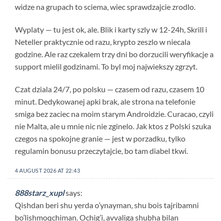
widze na grupach to sciema, wiec sprawdzajcie zrodlo.
Wyplaty — tu jest ok, ale. Blik i karty szly w 12-24h, Skrill i
Neteller praktycznie od razu, krypto zeszlo w niecala
godzine. Ale raz czekalem trzy dni bo dorzucili weryfikacje a
support mielil godzinami. To byl moj najwiekszy zgrzyt.
Czat dziala 24/7, po polsku — czasem od razu, czasem 10
minut. Dedykowanej apki brak, ale strona na telefonie
smiga bez zaciec na moim starym Androidzie. Curacao, czyli
nie Malta, ale u mnie nic nie zginelo. Jak ktos z Polski szuka
czegos na spokojne granie — jest w porzadku, tylko
regulamin bonusu przeczytajcie, bo tam diabel tkwi.
4 AUGUST 2026 AT 22:43
888starz_xupl
says:
Qishdan beri shu yerda o’ynayman, shu bois tajribamni
bo’lishmoqchiman. Ochig’i, avvaliga shubha bilan