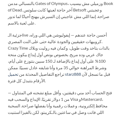
بالنسبالي مدمن Gates of Olympus، وزميلي مش بيسيب Book
of Dead. آخر حاجة لعبتها كانت سلوتس Betsoft وعجبتني
صراحة. إنما اللي مش عاجبني إن السيرش بيهنج أحيانًا لما تدور
على لعبة بالاسم.
جزئية الـlive أحسن حاجة عندهم — إيفوليوشن هي اللي وراه،
كروبيهات حقيقيين والجودة عالية حتى على النت المصري.
Crazy Time بالذات بتاخد وقت طويل، وكمان فيه روليت وبلاك
جاك عربي وده مريح. بخصوص بونص أول إيداع بيكون منحة
100% على أول إيداع بالإضافة لـ 150 سبين بتتوزع على أيام،
وشرط المراهنة حوالي 35 مرة وأنا شايفه عادل نسبيًا. ممكن
قبل ما تسجل لأن
تحميل starz888
تراجع التفاصيل المحدثة من
الأرقام بتتبدل كل فترة.
فتح الحساب أخد مني دقيقتين، وأقل مبلغ تشحنه في المتناول —
من 1 دولار تقريبًا. الإيداع والسحب فيه Visa وMastercard،
محافظ إلكترونية، وعملات رقمية وأنا بفضلها صراحة. السحبة
اللي فاتت وصل في ساعتين بالـكريبتو، لكن بالفيزا استنيت