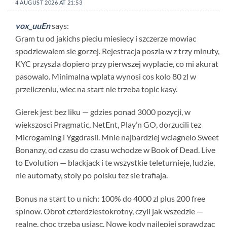
4 AUGUST 2026 AT 21:53
vox_uuEn
says:
Gram tu od jakichs pieciu miesiecy i szczerze mowiac
spodziewalem sie gorzej. Rejestracja poszla w z trzy minuty,
KYC przyszla dopiero przy pierwszej wyplacie, co mi akurat
pasowalo. Minimalna wplata wynosi cos kolo 80 zl w
przeliczeniu, wiec na start nie trzeba topic kasy.
Gierek jest bez liku — gdzies ponad 3000 pozycji, w
wiekszosci Pragmatic, NetEnt, Play’n GO, dorzucili tez
Microgaming i Yggdrasil. Mnie najbardziej wciagnelo Sweet
Bonanzy, od czasu do czasu wchodze w Book of Dead. Live
to Evolution — blackjack i te wszystkie teleturnieje, ludzie,
nie automaty, stoly po polsku tez sie trafiaja.
Bonus na start to u nich: 100% do 4000 zl plus 200 free
spinow. Obrot czterdziestokrotny, czyli jak wszedzie —
realne, choc trzeba usiasc. Nowe kody najlepiej sprawdzac