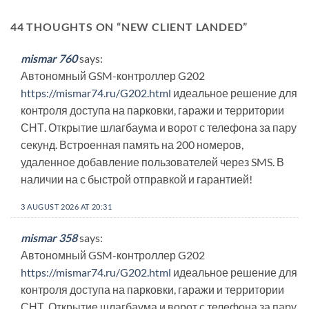
44 THOUGHTS ON “
NEW CLIENT LANDED
”
mismar 760
says:
Автономный GSM-контроллер G202
https://mismar74.ru/G202.html
идеальное решение для
контроля доступа на парковки, гаражи и территории
СНТ. Открытие шлагбаума и ворот с телефона за пару
секунд. Встроенная память на 200 номеров,
удаленное добавление пользователей через SMS. В
наличии на с быстрой отправкой и гарантией!
3 AUGUST 2026 AT 20:31
mismar 358
says:
Автономный GSM-контроллер G202
https://mismar74.ru/G202.html
идеальное решение для
контроля доступа на парковки, гаражи и территории
СНТ. Открытие шлагбаума и ворот с телефона за пару