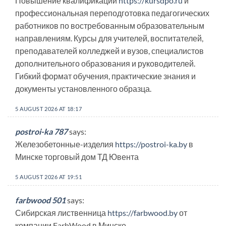
Повышение квалификации
https://kursdpo.ru
и
профессиональная переподготовка педагогических
работников по востребованным образовательным
направлениям. Курсы для учителей, воспитателей,
преподавателей колледжей и вузов, специалистов
дополнительного образования и руководителей.
Гибкий формат обучения, практические знания и
документы установленного образца.
5 AUGUST 2026 AT 18:17
postroi-ka 787
says:
Железобетонные-изделия
https://postroi-ka.by
в
Минске торговый дом ТД Ювента
5 AUGUST 2026 AT 19:51
farbwood 501
says:
Сибирская лиственница
https://farbwood.by
от
компании FarbWood в Минске