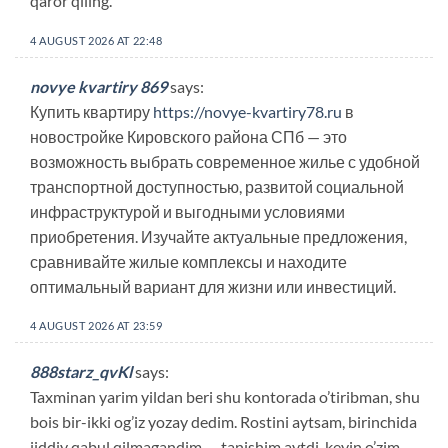
qaror qiling.
4 AUGUST 2026 AT 22:48
novye kvartiry 869
says:
Купить квартиру
https://novye-kvartiry78.ru
в
новостройке Кировского района СПб — это
возможность выбрать современное жилье с удобной
транспортной доступностью, развитой социальной
инфраструктурой и выгодными условиями
приобретения. Изучайте актуальные предложения,
сравнивайте жилые комплексы и находите
оптимальный вариант для жизни или инвестиций.
4 AUGUST 2026 AT 23:59
888starz_qvKl
says:
Taxminan yarim yildan beri shu kontorada o’tiribman, shu
bois bir-ikki og’iz yozay dedim. Rostini aytsam, birinchida
jiddiy qabul qilmagandim — tanishim aytdi, keyin o’zim